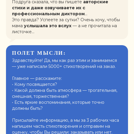
Подруга сказала, что вы пишете
авторские
стихи и даже озвучиваете их с
профессиональным диктором
…
Это правда? Успеете за сутки? Очень хочу, чтобы
мама
услышала это вслух
— а не прочитала на
листочке…
ПОЛЕТ МЫСЛИ:
Здравствуйте! Да, мы как раз этим и занимаемся
— уже написали 5000+ стихотворений на заказ.
Главное — расскажите:
• Кому посвящается?
• Какой должна быть атмосфера — трогательная,
смешная, торжественная?
• Есть яркие воспоминания, которые точно
должны быть?
Присылайте информацию, а мы за 3 рабочих часа
напишем часть стихотворения и отправим на
оценку, чтобы Вы решили: заказывать или нет.