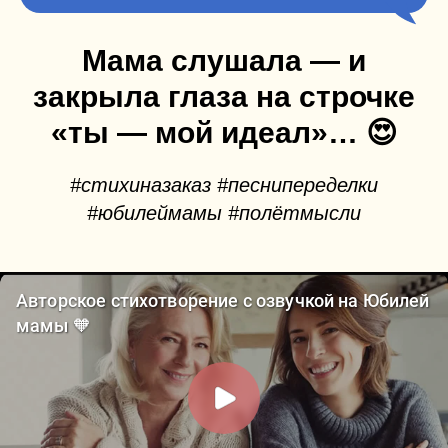
Мама слушала — и
закрыла глаза на строчке
«ты — мой идеал»… 😍
#стихиназаказ #песнипеределки
#юбилеймамы #полётмысли