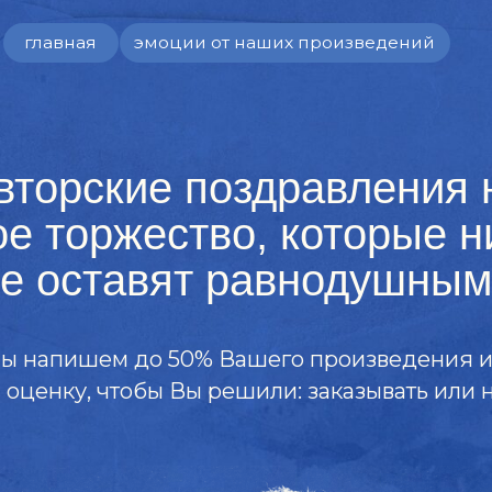
вная
эмоции от наших произведений
рские поздравления на
оржество, которые никого
оставят равнодушными
пишем до 50% Вашего произведения и отправим
ку, чтобы Вы решили: заказывать или нет