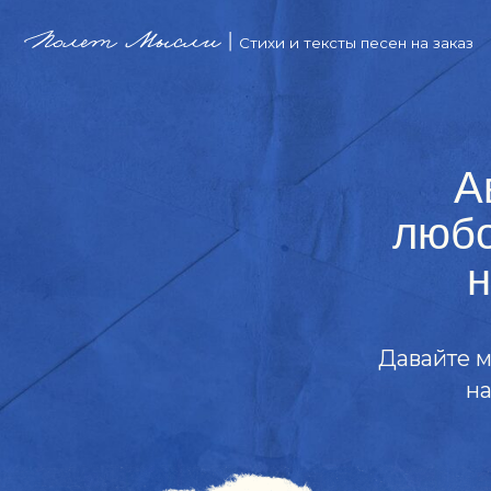
гла
Стихи и тексты песен на заказ
Авто
любое т
не 
Давайте мы на
на оцен