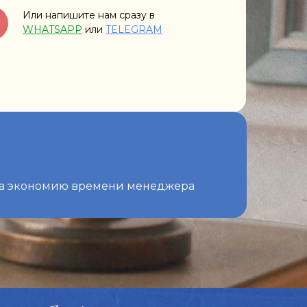
ти
смотреть подробности
Или напишите нам сразу в
ти
смотреть подробности
WHATSAPP
или
TELEGRAM
а за экономию времени менеджера