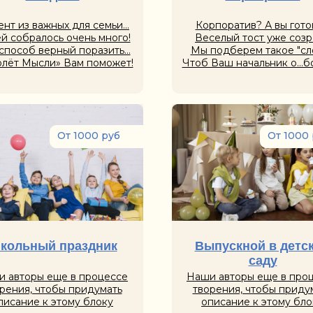
нт из важных для семьи...
Корпоратив? А вы гото
ей собралось очень много!
Веселый тост уже созр
способ верный поразить...
Мы подберем такое "сло
лёт Мысли» Вам поможет!
Чтоб Ваш начальник о...б
От 1000 руб
От 1000
кольный праздник
Выпускной в детс
саду
 авторы еще в процессе
Наши авторы еще в про
рения, чтобы придумать
творения, чтобы приду
писание к этому блоку
описание к этому бло