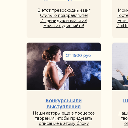
В этот превосходный миг
Моме
Стильно поздравляйте!
Гост
Индивидуальный стих!
Есть 
Близких удивляйте!
И «По
От 1500 руб
Конкурсы или
Ш
выступления
Наши авторы еще в процессе
Наши
творения, чтобы придумать
тво
описание к этому блоку
о