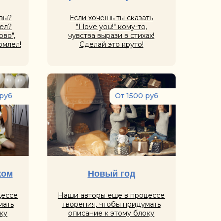
вы?
Если хочешь ты сказать
ел?
"I love you!" кому-то,
во",
чувства вырази в стихах!
омлел!
Сделай это круто!
 руб
От 1500 руб
ком
Новый год
цессе
Наши авторы еще в процессе
мать
творения, чтобы придумать
ку
описание к этому блоку